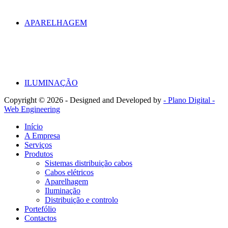
APARELHAGEM
ILUMINAÇÃO
Copyright ©
2026 - Designed and Developed by
- Plano Digital -
Web Engineering
Início
A Empresa
Serviços
Produtos
Sistemas distribuição cabos
Cabos elétricos
Aparelhagem
Iluminação
Distribuição e controlo
Portefólio
Contactos